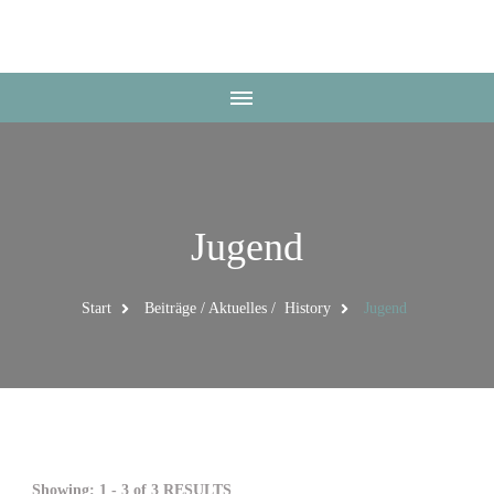
Fischereiverein
Höchstadt
Jugend
Start
Beiträge / Aktuelles / History
Jugend
Showing: 1 - 3 of 3 RESULTS