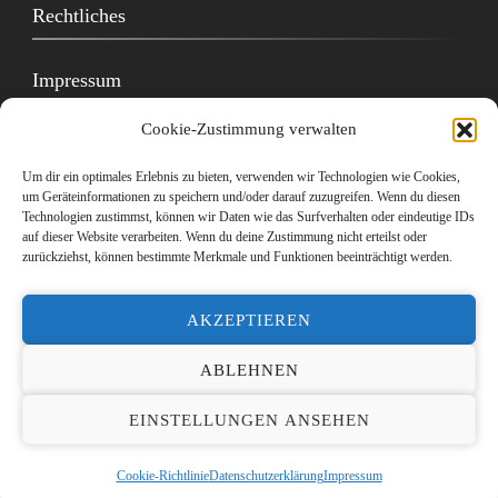
Rechtliches
Impressum
Cookie-Zustimmung verwalten
Datenschutzerklärung
Um dir ein optimales Erlebnis zu bieten, verwenden wir Technologien wie Cookies,
Cookie-Richtlinie (EU)
um Geräteinformationen zu speichern und/oder darauf zuzugreifen. Wenn du diesen
Technologien zustimmst, können wir Daten wie das Surfverhalten oder eindeutige IDs
auf dieser Website verarbeiten. Wenn du deine Zustimmung nicht erteilst oder
zurückziehst, können bestimmte Merkmale und Funktionen beeinträchtigt werden.
AKZEPTIEREN
© Copyright 2026
Fischereiverein Höchstadt
. Alle Rechte
vorbehalten.
ABLEHNEN
Vedic Spa | Entwickelt von
Blossom Themes
. Präsentiert von
EINSTELLUNGEN ANSEHEN
WordPress
.
Datenschutzerklärung
Cookie-Richtlinie
Datenschutzerklärung
Impressum